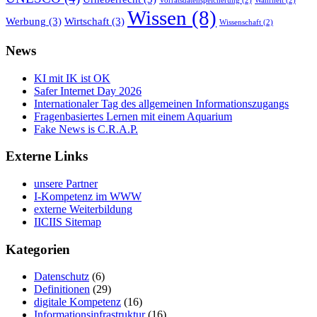
Vorratsdatenspeicherung
(2)
Wahrheit
(2)
Wissen
(8)
Werbung
(3)
Wirtschaft
(3)
Wissenschaft
(2)
News
KI mit IK ist OK
Safer Internet Day 2026
Internationaler Tag des allgemeinen Informationszugangs
Fragenbasiertes Lernen mit einem Aquarium
Fake News is C.R.A.P.
Externe Links
unsere Partner
I-Kompetenz im WWW
externe Weiterbildung
IICIIS Sitemap
Kategorien
Datenschutz
(6)
Definitionen
(29)
digitale Kompetenz
(16)
Informationsinfrastruktur
(16)