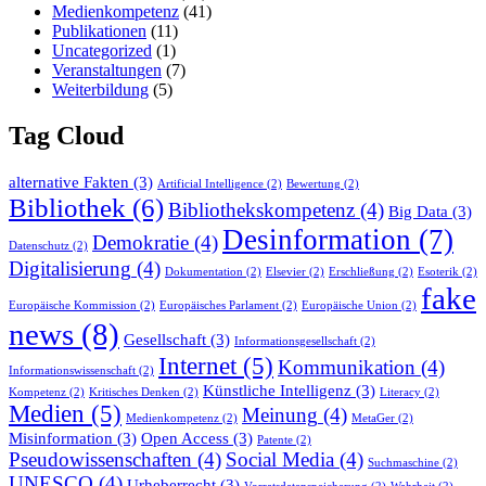
Medienkompetenz
(41)
Publikationen
(11)
Uncategorized
(1)
Veranstaltungen
(7)
Weiterbildung
(5)
Tag Cloud
alternative Fakten
(3)
Artificial Intelligence
(2)
Bewertung
(2)
Bibliothek
(6)
Bibliothekskompetenz
(4)
Big Data
(3)
Desinformation
(7)
Demokratie
(4)
Datenschutz
(2)
Digitalisierung
(4)
Dokumentation
(2)
Elsevier
(2)
Erschließung
(2)
Esoterik
(2)
fake
Europäische Kommission
(2)
Europäisches Parlament
(2)
Europäische Union
(2)
news
(8)
Gesellschaft
(3)
Informationsgesellschaft
(2)
Internet
(5)
Kommunikation
(4)
Informationswissenschaft
(2)
Künstliche Intelligenz
(3)
Kompetenz
(2)
Kritisches Denken
(2)
Literacy
(2)
Medien
(5)
Meinung
(4)
Medienkompetenz
(2)
MetaGer
(2)
Misinformation
(3)
Open Access
(3)
Patente
(2)
Pseudowissenschaften
(4)
Social Media
(4)
Suchmaschine
(2)
UNESCO
(4)
Urheberrecht
(3)