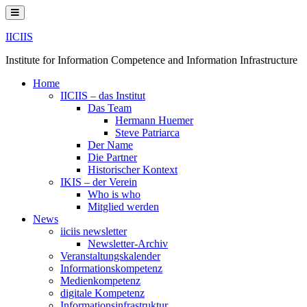
Skip
to
content
IICIIS
Institute for Information Competence and Information Infrastructure
Home
IICIIS – das Institut
Das Team
Hermann Huemer
Steve Patriarca
Der Name
Die Partner
Historischer Kontext
IKIS – der Verein
Who is who
Mitglied werden
News
iiciis newsletter
Newsletter-Archiv
Veranstaltungskalender
Informationskompetenz
Medienkompetenz
digitale Kompetenz
Informationsinfrastruktur