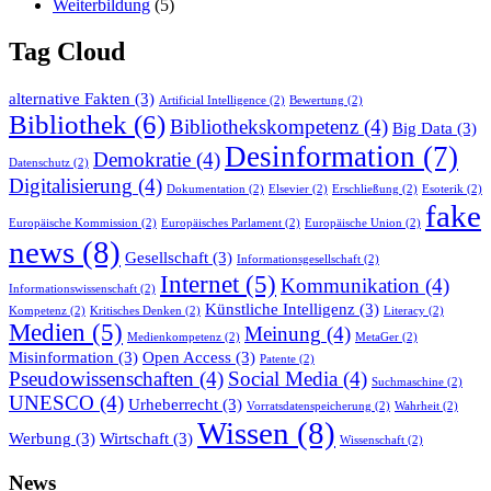
Weiterbildung
(5)
Tag Cloud
alternative Fakten
(3)
Artificial Intelligence
(2)
Bewertung
(2)
Bibliothek
(6)
Bibliothekskompetenz
(4)
Big Data
(3)
Desinformation
(7)
Demokratie
(4)
Datenschutz
(2)
Digitalisierung
(4)
Dokumentation
(2)
Elsevier
(2)
Erschließung
(2)
Esoterik
(2)
fake
Europäische Kommission
(2)
Europäisches Parlament
(2)
Europäische Union
(2)
news
(8)
Gesellschaft
(3)
Informationsgesellschaft
(2)
Internet
(5)
Kommunikation
(4)
Informationswissenschaft
(2)
Künstliche Intelligenz
(3)
Kompetenz
(2)
Kritisches Denken
(2)
Literacy
(2)
Medien
(5)
Meinung
(4)
Medienkompetenz
(2)
MetaGer
(2)
Misinformation
(3)
Open Access
(3)
Patente
(2)
Pseudowissenschaften
(4)
Social Media
(4)
Suchmaschine
(2)
UNESCO
(4)
Urheberrecht
(3)
Vorratsdatenspeicherung
(2)
Wahrheit
(2)
Wissen
(8)
Werbung
(3)
Wirtschaft
(3)
Wissenschaft
(2)
News