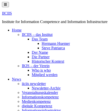
Skip
to
content
IICIIS
Institute for Information Competence and Information Infrastructure
Home
IICIIS – das Institut
Das Team
Hermann Huemer
Steve Patriarca
Der Name
Die Partner
Historischer Kontext
IKIS – der Verein
Who is who
Mitglied werden
News
iiciis newsletter
Newsletter-Archiv
Veranstaltungskalender
Informationskompetenz
Medienkompetenz
digitale Kompetenz
Informationsinfrastruktur