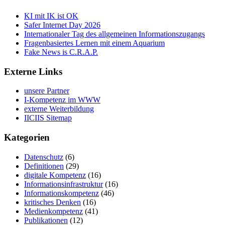
KI mit IK ist OK
Safer Internet Day 2026
Internationaler Tag des allgemeinen Informationszugangs
Fragenbasiertes Lernen mit einem Aquarium
Fake News is C.R.A.P.
Externe Links
unsere Partner
I-Kompetenz im WWW
externe Weiterbildung
IICIIS Sitemap
Kategorien
Datenschutz
(6)
Definitionen
(29)
digitale Kompetenz
(16)
Informationsinfrastruktur
(16)
Informationskompetenz
(46)
kritisches Denken
(16)
Medienkompetenz
(41)
Publikationen
(12)