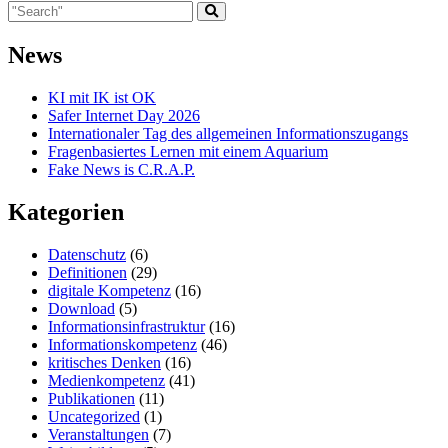
News
KI mit IK ist OK
Safer Internet Day 2026
Internationaler Tag des allgemeinen Informationszugangs
Fragenbasiertes Lernen mit einem Aquarium
Fake News is C.R.A.P.
Kategorien
Datenschutz
(6)
Definitionen
(29)
digitale Kompetenz
(16)
Download
(5)
Informationsinfrastruktur
(16)
Informationskompetenz
(46)
kritisches Denken
(16)
Medienkompetenz
(41)
Publikationen
(11)
Uncategorized
(1)
Veranstaltungen
(7)