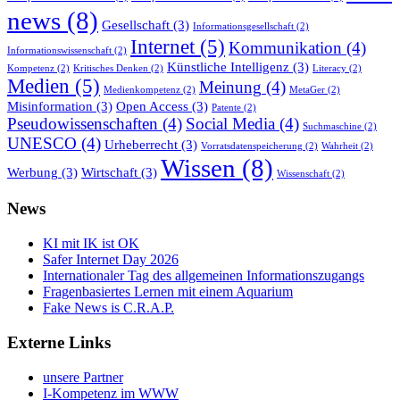
news
(8)
Gesellschaft
(3)
Informationsgesellschaft
(2)
Internet
(5)
Kommunikation
(4)
Informationswissenschaft
(2)
Künstliche Intelligenz
(3)
Kompetenz
(2)
Kritisches Denken
(2)
Literacy
(2)
Medien
(5)
Meinung
(4)
Medienkompetenz
(2)
MetaGer
(2)
Misinformation
(3)
Open Access
(3)
Patente
(2)
Pseudowissenschaften
(4)
Social Media
(4)
Suchmaschine
(2)
UNESCO
(4)
Urheberrecht
(3)
Vorratsdatenspeicherung
(2)
Wahrheit
(2)
Wissen
(8)
Werbung
(3)
Wirtschaft
(3)
Wissenschaft
(2)
News
KI mit IK ist OK
Safer Internet Day 2026
Internationaler Tag des allgemeinen Informationszugangs
Fragenbasiertes Lernen mit einem Aquarium
Fake News is C.R.A.P.
Externe Links
unsere Partner
I-Kompetenz im WWW