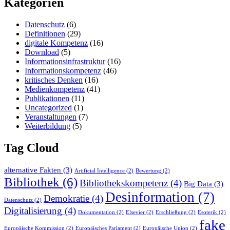
Kategorien
Datenschutz
(6)
Definitionen
(29)
digitale Kompetenz
(16)
Download
(5)
Informationsinfrastruktur
(16)
Informationskompetenz
(46)
kritisches Denken
(16)
Medienkompetenz
(41)
Publikationen
(11)
Uncategorized
(1)
Veranstaltungen
(7)
Weiterbildung
(5)
Tag Cloud
alternative Fakten
(3)
Artificial Intelligence
(2)
Bewertung
(2)
Bibliothek
(6)
Bibliothekskompetenz
(4)
Big Data
(3)
Desinformation
(7)
Demokratie
(4)
Datenschutz
(2)
Digitalisierung
(4)
Dokumentation
(2)
Elsevier
(2)
Erschließung
(2)
Esoterik
(2)
fake
Europäische Kommission
(2)
Europäisches Parlament
(2)
Europäische Union
(2)