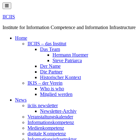
Skip
to
content
IICIIS
Institute for Information Competence and Information Infrastructure
Home
IICIIS – das Institut
Das Team
Hermann Huemer
Steve Patriarca
Der Name
Die Partner
Historischer Kontext
IKIS – der Verein
Who is who
Mitglied werden
News
iiciis newsletter
Newsletter-Archiv
Veranstaltungskalender
Informationskompetenz
Medienkompetenz
digitale Kompetenz
Informationsinfrastruktur