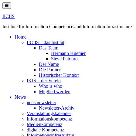
Skip
to
content
IICIIS
Institute for Information Competence and Information Infrastructure
Home
IICIIS – das Institut
Das Team
Hermann Huemer
Steve Patriarca
Der Name
Die Partner
Historischer Kontext
IKIS – der Verein
Who is who
Mitglied werden
News
iiciis newsletter
Newsletter-Archiv
Veranstaltungskalender
Informationskompetenz
Medienkompetenz
digitale Kompetenz
Informationsinfrastruktur