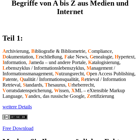
Begriffe von A bis Z aus Medien und
Internet
Teil 1:
A
rchivierung,
B
ibliografie & Bibliometrie,
C
ompliance,
D
okumentation,
E
rschließung,
F
ake News,
G
enealogie,
H
ypertext,
I
nformation,
J
ameda – und andere Portale,
K
atalogisierung,
L
ebenszyklus / Informationslebenszyklus,
M
anagement /
Informationsmanagement,
N
utzungsrecht,
O
pen Access Publishing,
P
atente,
Q
ualität / Informationsqualität,
R
etrieval / Information
Retrieval,
S
tandards,
T
hesaurus,
U
rheberrecht,
V
orratsdatenspeicherung,
W
issen,
X
ML – eXtensible Markup
Language,
Y
andex, das russische Google,
Z
ertifizierung
weitere Details
Free Download