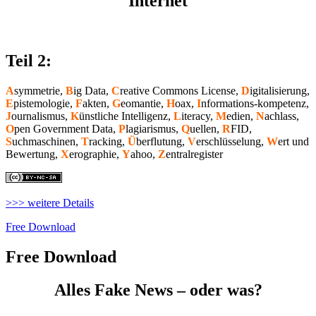
Internet
Teil 2:
A
symmetrie,
B
ig Data,
C
reative Commons License,
D
igitalisierung,
E
pistemologie,
F
akten,
G
eomantie,
H
oax,
I
nformations-kompetenz,
J
ournalismus,
K
ünstliche Intelligenz,
L
iteracy,
M
edien,
N
achlass,
O
pen Government Data,
P
lagiarismus,
Q
uellen,
R
FID,
S
uchmaschinen,
T
racking,
Ü
berflutung,
V
erschlüsselung,
W
ert und
Bewertung,
X
erographie,
Y
ahoo,
Z
entralregister
>>> weitere Details
Free Download
Free Download
Alles Fake News – oder was?