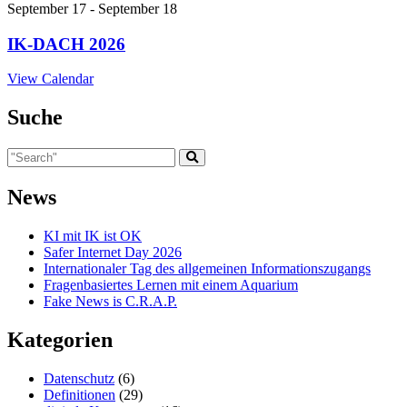
September 17
-
September 18
IK-DACH 2026
View Calendar
Suche
News
KI mit IK ist OK
Safer Internet Day 2026
Internationaler Tag des allgemeinen Informationszugangs
Fragenbasiertes Lernen mit einem Aquarium
Fake News is C.R.A.P.
Kategorien
Datenschutz
(6)
Definitionen
(29)