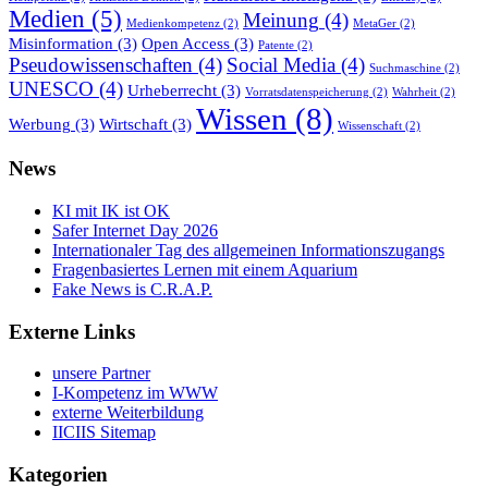
Medien
(5)
Meinung
(4)
Medienkompetenz
(2)
MetaGer
(2)
Misinformation
(3)
Open Access
(3)
Patente
(2)
Pseudowissenschaften
(4)
Social Media
(4)
Suchmaschine
(2)
UNESCO
(4)
Urheberrecht
(3)
Vorratsdatenspeicherung
(2)
Wahrheit
(2)
Wissen
(8)
Werbung
(3)
Wirtschaft
(3)
Wissenschaft
(2)
News
KI mit IK ist OK
Safer Internet Day 2026
Internationaler Tag des allgemeinen Informationszugangs
Fragenbasiertes Lernen mit einem Aquarium
Fake News is C.R.A.P.
Externe Links
unsere Partner
I-Kompetenz im WWW
externe Weiterbildung
IICIIS Sitemap
Kategorien