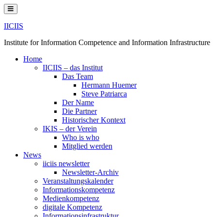
Skip
to
content
IICIIS
Institute for Information Competence and Information Infrastructure
Home
IICIIS – das Institut
Das Team
Hermann Huemer
Steve Patriarca
Der Name
Die Partner
Historischer Kontext
IKIS – der Verein
Who is who
Mitglied werden
News
iiciis newsletter
Newsletter-Archiv
Veranstaltungskalender
Informationskompetenz
Medienkompetenz
digitale Kompetenz
Informationsinfrastruktur