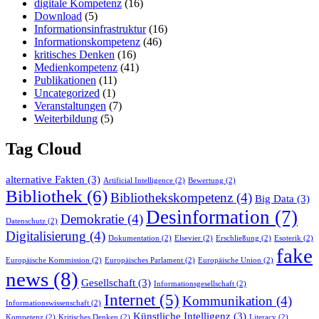
digitale Kompetenz
(16)
Download
(5)
Informationsinfrastruktur
(16)
Informationskompetenz
(46)
kritisches Denken
(16)
Medienkompetenz
(41)
Publikationen
(11)
Uncategorized
(1)
Veranstaltungen
(7)
Weiterbildung
(5)
Tag Cloud
alternative Fakten
(3)
Artificial Intelligence
(2)
Bewertung
(2)
Bibliothek
(6)
Bibliothekskompetenz
(4)
Big Data
(3)
Desinformation
(7)
Demokratie
(4)
Datenschutz
(2)
Digitalisierung
(4)
Dokumentation
(2)
Elsevier
(2)
Erschließung
(2)
Esoterik
(2)
fake
Europäische Kommission
(2)
Europäisches Parlament
(2)
Europäische Union
(2)
news
(8)
Gesellschaft
(3)
Informationsgesellschaft
(2)
Internet
(5)
Kommunikation
(4)
Informationswissenschaft
(2)
Künstliche Intelligenz
(3)
Kompetenz
(2)
Kritisches Denken
(2)
Literacy
(2)