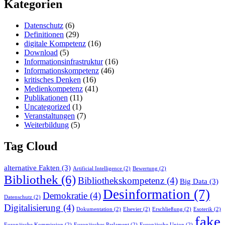
Kategorien
Datenschutz
(6)
Definitionen
(29)
digitale Kompetenz
(16)
Download
(5)
Informationsinfrastruktur
(16)
Informationskompetenz
(46)
kritisches Denken
(16)
Medienkompetenz
(41)
Publikationen
(11)
Uncategorized
(1)
Veranstaltungen
(7)
Weiterbildung
(5)
Tag Cloud
alternative Fakten
(3)
Artificial Intelligence
(2)
Bewertung
(2)
Bibliothek
(6)
Bibliothekskompetenz
(4)
Big Data
(3)
Desinformation
(7)
Demokratie
(4)
Datenschutz
(2)
Digitalisierung
(4)
Dokumentation
(2)
Elsevier
(2)
Erschließung
(2)
Esoterik
(2)
fake
Europäische Kommission
(2)
Europäisches Parlament
(2)
Europäische Union
(2)