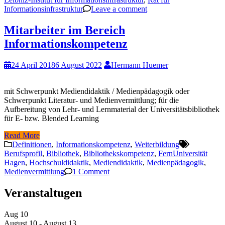
Informationsinfrastruktur
Leave a comment
Mitarbeiter im Bereich
Informationskompetenz
24 April 2018
6 August 2022
Hermann Huemer
mit Schwerpunkt Mediendidaktik / Medienpädagogik oder
Schwerpunkt Literatur- und Medienvermittlung; für die
Aufbereitung von Lehr- und Lernmaterial der Universitätsbibliothek
für E- bzw. Blended Learning
Read More
Definitionen
,
Informationskompetenz
,
Weiterbildung
Berufsprofil
,
Bibliothek
,
Bibliothekskompetenz
,
FernUniversität
Hagen
,
Hochschuldidaktik
,
Mediendidaktik
,
Medienpädagogik
,
Medienvermittlung
1 Comment
Veranstaltugen
Aug
10
August 10
-
August 13