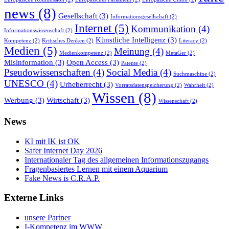
news
(8)
Gesellschaft
(3)
Informationsgesellschaft
(2)
Internet
(5)
Kommunikation
(4)
Informationswissenschaft
(2)
Künstliche Intelligenz
(3)
Kompetenz
(2)
Kritisches Denken
(2)
Literacy
(2)
Medien
(5)
Meinung
(4)
Medienkompetenz
(2)
MetaGer
(2)
Misinformation
(3)
Open Access
(3)
Patente
(2)
Pseudowissenschaften
(4)
Social Media
(4)
Suchmaschine
(2)
UNESCO
(4)
Urheberrecht
(3)
Vorratsdatenspeicherung
(2)
Wahrheit
(2)
Wissen
(8)
Werbung
(3)
Wirtschaft
(3)
Wissenschaft
(2)
News
KI mit IK ist OK
Safer Internet Day 2026
Internationaler Tag des allgemeinen Informationszugangs
Fragenbasiertes Lernen mit einem Aquarium
Fake News is C.R.A.P.
Externe Links
unsere Partner
I-Kompetenz im WWW