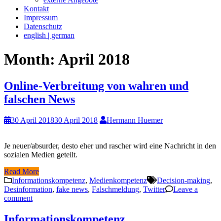
Kontakt
Impressum
Datenschutz
english | german
Month:
April 2018
Online-Verbreitung von wahren und
falschen News
30 April 2018
30 April 2018
Hermann Huemer
Je neuer/absurder, desto eher und rascher wird eine Nachricht in den
sozialen Medien geteilt.
Read More
Informationskompetenz
,
Medienkompetenz
Decision-making
,
Desinformation
,
fake news
,
Falschmeldung
,
Twitter
Leave a
comment
Informationskompetenz