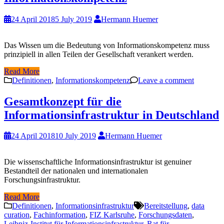
24 April 2018
5 July 2019
Hermann Huemer
Das Wissen um die Bedeutung von Informationskompetenz muss
prinzipiell in allen Teilen der Gesellschaft verankert werden.
Read More
Definitionen
,
Informationskompetenz
Leave a comment
Gesamtkonzept für die
Informationsinfrastruktur in Deutschland
24 April 2018
10 July 2019
Hermann Huemer
Die wissenschaftliche Informationsinfrastruktur ist genuiner
Bestandteil der nationalen und internationalen
Forschungsinfrastruktur.
Read More
Definitionen
,
Informationsinfrastruktur
Bereitstellung
,
data
curation
,
Fachinformation
,
FIZ Karlsruhe
,
Forschungsdaten
,
Leibniz-Institut für Informationsinfrastruktur
,
Rat für