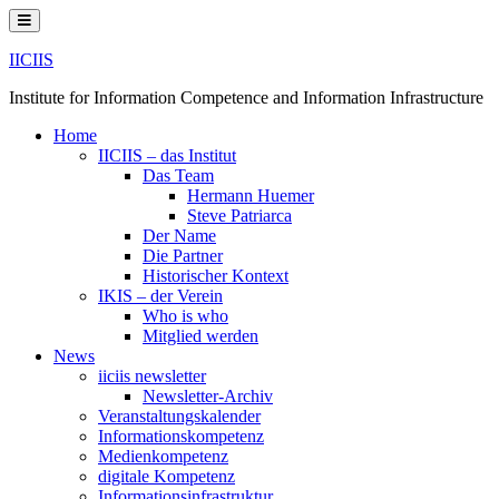
Skip
to
content
IICIIS
Institute for Information Competence and Information Infrastructure
Home
IICIIS – das Institut
Das Team
Hermann Huemer
Steve Patriarca
Der Name
Die Partner
Historischer Kontext
IKIS – der Verein
Who is who
Mitglied werden
News
iiciis newsletter
Newsletter-Archiv
Veranstaltungskalender
Informationskompetenz
Medienkompetenz
digitale Kompetenz
Informationsinfrastruktur