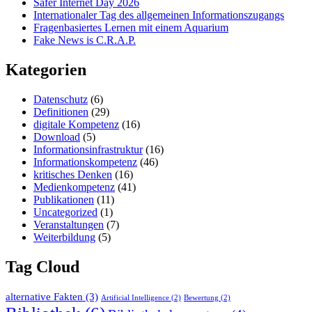
Safer Internet Day 2026
Internationaler Tag des allgemeinen Informationszugangs
Fragenbasiertes Lernen mit einem Aquarium
Fake News is C.R.A.P.
Kategorien
Datenschutz
(6)
Definitionen
(29)
digitale Kompetenz
(16)
Download
(5)
Informationsinfrastruktur
(16)
Informationskompetenz
(46)
kritisches Denken
(16)
Medienkompetenz
(41)
Publikationen
(11)
Uncategorized
(1)
Veranstaltungen
(7)
Weiterbildung
(5)
Tag Cloud
alternative Fakten
(3)
Artificial Intelligence
(2)
Bewertung
(2)