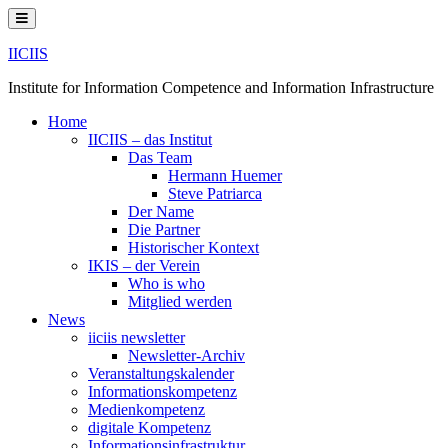
Skip
to
content
IICIIS
Institute for Information Competence and Information Infrastructure
Home
IICIIS – das Institut
Das Team
Hermann Huemer
Steve Patriarca
Der Name
Die Partner
Historischer Kontext
IKIS – der Verein
Who is who
Mitglied werden
News
iiciis newsletter
Newsletter-Archiv
Veranstaltungskalender
Informationskompetenz
Medienkompetenz
digitale Kompetenz
Informationsinfrastruktur