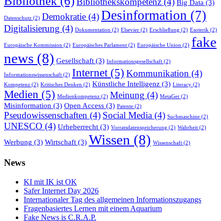
Bibliothek
(6)
Bibliothekskompetenz
(4)
Big Data
(3)
Desinformation
(7)
Demokratie
(4)
Datenschutz
(2)
Digitalisierung
(4)
Dokumentation
(2)
Elsevier
(2)
Erschließung
(2)
Esoterik
(2)
fake
Europäische Kommission
(2)
Europäisches Parlament
(2)
Europäische Union
(2)
news
(8)
Gesellschaft
(3)
Informationsgesellschaft
(2)
Internet
(5)
Kommunikation
(4)
Informationswissenschaft
(2)
Künstliche Intelligenz
(3)
Kompetenz
(2)
Kritisches Denken
(2)
Literacy
(2)
Medien
(5)
Meinung
(4)
Medienkompetenz
(2)
MetaGer
(2)
Misinformation
(3)
Open Access
(3)
Patente
(2)
Pseudowissenschaften
(4)
Social Media
(4)
Suchmaschine
(2)
UNESCO
(4)
Urheberrecht
(3)
Vorratsdatenspeicherung
(2)
Wahrheit
(2)
Wissen
(8)
Werbung
(3)
Wirtschaft
(3)
Wissenschaft
(2)
News
KI mit IK ist OK
Safer Internet Day 2026
Internationaler Tag des allgemeinen Informationszugangs
Fragenbasiertes Lernen mit einem Aquarium
Fake News is C.R.A.P.