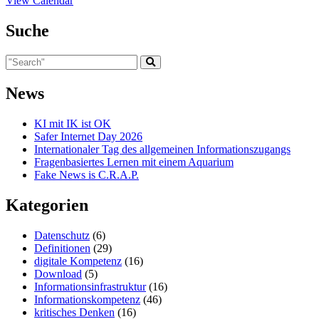
View Calendar
Suche
News
KI mit IK ist OK
Safer Internet Day 2026
Internationaler Tag des allgemeinen Informationszugangs
Fragenbasiertes Lernen mit einem Aquarium
Fake News is C.R.A.P.
Kategorien
Datenschutz
(6)
Definitionen
(29)
digitale Kompetenz
(16)
Download
(5)
Informationsinfrastruktur
(16)
Informationskompetenz
(46)
kritisches Denken
(16)