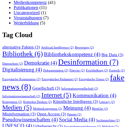
Medienkompetenz
(41)
Publikationen
(11)
Uncategorized
(1)
Veranstaltungen
(7)
Weiterbildung
(5)
Tag Cloud
alternative Fakten
(3)
Artificial Intelligence
(2)
Bewertung
(2)
Bibliothek
(6)
Bibliothekskompetenz
(4)
Big Data
(3)
Desinformation
(7)
Demokratie
(4)
Datenschutz
(2)
Digitalisierung
(4)
Dokumentation
(2)
Elsevier
(2)
Erschließung
(2)
Esoterik
(2)
fake
Europäische Kommission
(2)
Europäisches Parlament
(2)
Europäische Union
(2)
news
(8)
Gesellschaft
(3)
Informationsgesellschaft
(2)
Internet
(5)
Kommunikation
(4)
Informationswissenschaft
(2)
Künstliche Intelligenz
(3)
Kompetenz
(2)
Kritisches Denken
(2)
Literacy
(2)
Medien
(5)
Meinung
(4)
Medienkompetenz
(2)
MetaGer
(2)
Misinformation
(3)
Open Access
(3)
Patente
(2)
Pseudowissenschaften
(4)
Social Media
(4)
Suchmaschine
(2)
UNESCO
(4)
Urheberrecht
(3)
Vorratsdatenspeicherung
(2)
Wahrheit
(2)