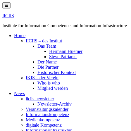
Skip
to
content
IICIIS
Institute for Information Competence and Information Infrastructure
Home
IICIIS – das Institut
Das Team
Hermann Huemer
Steve Patriarca
Der Name
Die Partner
Historischer Kontext
IKIS – der Verein
Who is who
Mitglied werden
News
iiciis newsletter
Newsletter-Archiv
Veranstaltungskalender
Informationskompetenz
Medienkompetenz
digitale Kompetenz
Informationsinfrastruktur