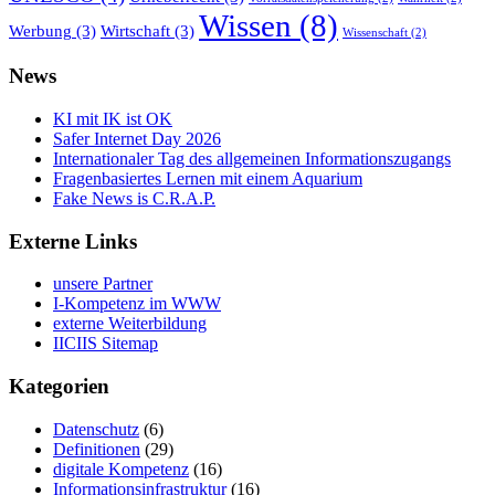
Wissen
(8)
Werbung
(3)
Wirtschaft
(3)
Wissenschaft
(2)
News
KI mit IK ist OK
Safer Internet Day 2026
Internationaler Tag des allgemeinen Informationszugangs
Fragenbasiertes Lernen mit einem Aquarium
Fake News is C.R.A.P.
Externe Links
unsere Partner
I-Kompetenz im WWW
externe Weiterbildung
IICIIS Sitemap
Kategorien
Datenschutz
(6)
Definitionen
(29)
digitale Kompetenz
(16)
Informationsinfrastruktur
(16)