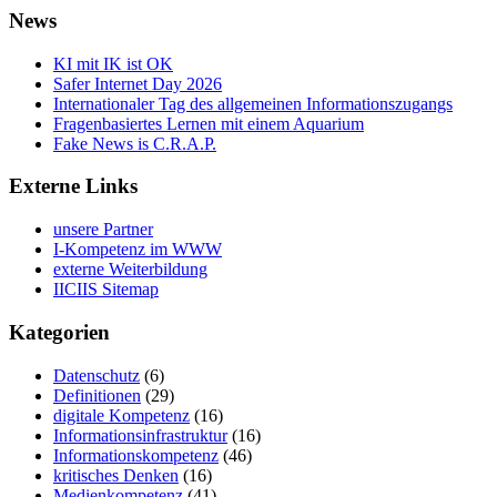
News
KI mit IK ist OK
Safer Internet Day 2026
Internationaler Tag des allgemeinen Informationszugangs
Fragenbasiertes Lernen mit einem Aquarium
Fake News is C.R.A.P.
Externe Links
unsere Partner
I-Kompetenz im WWW
externe Weiterbildung
IICIIS Sitemap
Kategorien
Datenschutz
(6)
Definitionen
(29)
digitale Kompetenz
(16)
Informationsinfrastruktur
(16)
Informationskompetenz
(46)
kritisches Denken
(16)
Medienkompetenz
(41)