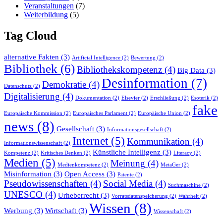
Veranstaltungen
(7)
Weiterbildung
(5)
Tag Cloud
alternative Fakten
(3)
Artificial Intelligence
(2)
Bewertung
(2)
Bibliothek
(6)
Bibliothekskompetenz
(4)
Big Data
(3)
Desinformation
(7)
Demokratie
(4)
Datenschutz
(2)
Digitalisierung
(4)
Dokumentation
(2)
Elsevier
(2)
Erschließung
(2)
Esoterik
(2)
fake
Europäische Kommission
(2)
Europäisches Parlament
(2)
Europäische Union
(2)
news
(8)
Gesellschaft
(3)
Informationsgesellschaft
(2)
Internet
(5)
Kommunikation
(4)
Informationswissenschaft
(2)
Künstliche Intelligenz
(3)
Kompetenz
(2)
Kritisches Denken
(2)
Literacy
(2)
Medien
(5)
Meinung
(4)
Medienkompetenz
(2)
MetaGer
(2)
Misinformation
(3)
Open Access
(3)
Patente
(2)
Pseudowissenschaften
(4)
Social Media
(4)
Suchmaschine
(2)
UNESCO
(4)
Urheberrecht
(3)
Vorratsdatenspeicherung
(2)
Wahrheit
(2)
Wissen
(8)
Werbung
(3)
Wirtschaft
(3)
Wissenschaft
(2)