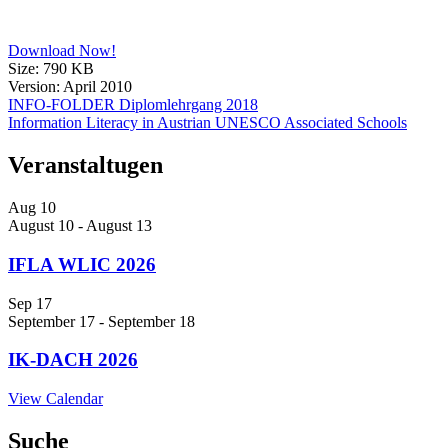
Download Now!
Size:
790 KB
Version:
April 2010
Post
INFO-FOLDER Diplomlehrgang 2018
Information Literacy in Austrian UNESCO Associated Schools
navigation
Veranstaltugen
Aug
10
August 10
-
August 13
IFLA WLIC 2026
Sep
17
September 17
-
September 18
IK-DACH 2026
View Calendar
Suche