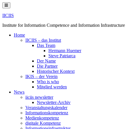
Skip
to
content
IICIIS
Institute for Information Competence and Information Infrastructure
Home
IICIIS – das Institut
Das Team
Hermann Huemer
Steve Patriarca
Der Name
Die Partner
Historischer Kontext
IKIS – der Verein
Who is who
Mitglied werden
News
iiciis newsletter
Newsletter-Archiv
Veranstaltungskalender
Informationskompetenz
Medienkompetenz
digitale Kompetenz
Informationsinfrastruktur