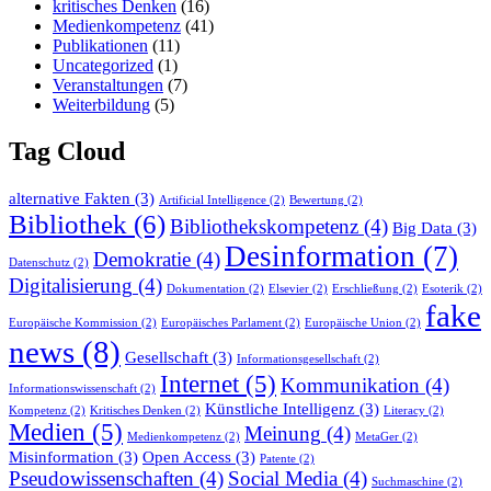
kritisches Denken
(16)
Medienkompetenz
(41)
Publikationen
(11)
Uncategorized
(1)
Veranstaltungen
(7)
Weiterbildung
(5)
Tag Cloud
alternative Fakten
(3)
Artificial Intelligence
(2)
Bewertung
(2)
Bibliothek
(6)
Bibliothekskompetenz
(4)
Big Data
(3)
Desinformation
(7)
Demokratie
(4)
Datenschutz
(2)
Digitalisierung
(4)
Dokumentation
(2)
Elsevier
(2)
Erschließung
(2)
Esoterik
(2)
fake
Europäische Kommission
(2)
Europäisches Parlament
(2)
Europäische Union
(2)
news
(8)
Gesellschaft
(3)
Informationsgesellschaft
(2)
Internet
(5)
Kommunikation
(4)
Informationswissenschaft
(2)
Künstliche Intelligenz
(3)
Kompetenz
(2)
Kritisches Denken
(2)
Literacy
(2)
Medien
(5)
Meinung
(4)
Medienkompetenz
(2)
MetaGer
(2)
Misinformation
(3)
Open Access
(3)
Patente
(2)
Pseudowissenschaften
(4)
Social Media
(4)
Suchmaschine
(2)