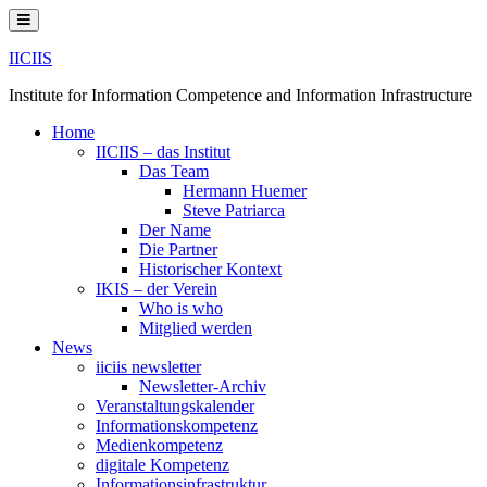
Skip
to
content
IICIIS
Institute for Information Competence and Information Infrastructure
Home
IICIIS – das Institut
Das Team
Hermann Huemer
Steve Patriarca
Der Name
Die Partner
Historischer Kontext
IKIS – der Verein
Who is who
Mitglied werden
News
iiciis newsletter
Newsletter-Archiv
Veranstaltungskalender
Informationskompetenz
Medienkompetenz
digitale Kompetenz
Informationsinfrastruktur