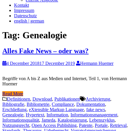
Kontakt
Impressum
Datenschutz
english | german
Tag:
Genealogie
Alles Fake News – oder was?
4 December 2018
17 December 2019
Hermann Huemer
Begriffe von A bis Z aus Medien und Internet, Teil 1, von Hermann
Huemer
Read More
Definitionen
,
Download
,
Publikationen
Archivierung
,
Bibliografie
,
Bibliometrie
,
Compliance
,
Dokumentation
,
Erschließung
,
eXtensible Markup Language
,
fake news
,
Genealogie
,
Hypertext
,
Information
,
Informationsmanagement
,
Informationsqualität
,
Jameda
,
Katalogisierung
,
Lebenszyklus
,
Nutzungsrecht
,
Open Access Publishing
,
Patente
,
Portale
,
Retrieval
,
Standards
,
Thesaurus
,
Urheberrecht
,
Vorratsdatenspeicherung
,