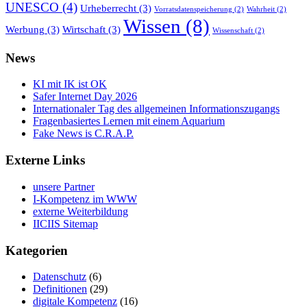
UNESCO
(4)
Urheberrecht
(3)
Vorratsdatenspeicherung
(2)
Wahrheit
(2)
Wissen
(8)
Werbung
(3)
Wirtschaft
(3)
Wissenschaft
(2)
News
KI mit IK ist OK
Safer Internet Day 2026
Internationaler Tag des allgemeinen Informationszugangs
Fragenbasiertes Lernen mit einem Aquarium
Fake News is C.R.A.P.
Externe Links
unsere Partner
I-Kompetenz im WWW
externe Weiterbildung
IICIIS Sitemap
Kategorien
Datenschutz
(6)
Definitionen
(29)
digitale Kompetenz
(16)