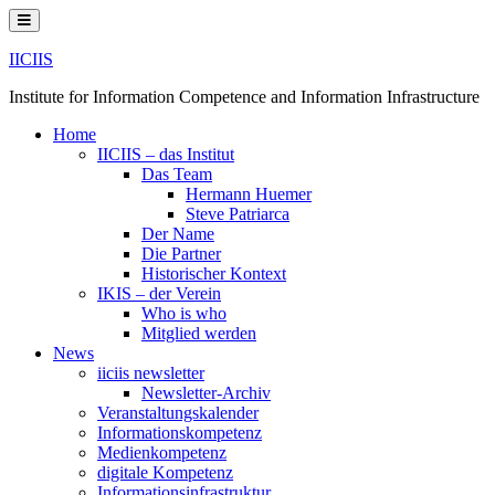
Skip
to
content
IICIIS
Institute for Information Competence and Information Infrastructure
Home
IICIIS – das Institut
Das Team
Hermann Huemer
Steve Patriarca
Der Name
Die Partner
Historischer Kontext
IKIS – der Verein
Who is who
Mitglied werden
News
iiciis newsletter
Newsletter-Archiv
Veranstaltungskalender
Informationskompetenz
Medienkompetenz
digitale Kompetenz
Informationsinfrastruktur