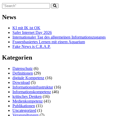
News
KI mit IK ist OK
Safer Internet Day 2026
Internationaler Tag des allgemeinen Informationszugangs
Fragenbasiertes Lernen mit einem Aquarium
Fake News is C.R.A.P.
Kategorien
Datenschutz
(6)
Definitionen
(29)
digitale Kompetenz
(16)
Download
(5)
Informationsinfrastruktur
(16)
Informationskompetenz
(46)
kritisches Denken
(16)
Medienkompetenz
(41)
Publikationen
(11)
Uncategorized
(1)
Veranstaltungen
(7)