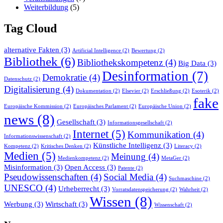
Weiterbildung
(5)
Tag Cloud
alternative Fakten
(3)
Artificial Intelligence
(2)
Bewertung
(2)
Bibliothek
(6)
Bibliothekskompetenz
(4)
Big Data
(3)
Desinformation
(7)
Demokratie
(4)
Datenschutz
(2)
Digitalisierung
(4)
Dokumentation
(2)
Elsevier
(2)
Erschließung
(2)
Esoterik
(2)
fake
Europäische Kommission
(2)
Europäisches Parlament
(2)
Europäische Union
(2)
news
(8)
Gesellschaft
(3)
Informationsgesellschaft
(2)
Internet
(5)
Kommunikation
(4)
Informationswissenschaft
(2)
Künstliche Intelligenz
(3)
Kompetenz
(2)
Kritisches Denken
(2)
Literacy
(2)
Medien
(5)
Meinung
(4)
Medienkompetenz
(2)
MetaGer
(2)
Misinformation
(3)
Open Access
(3)
Patente
(2)
Pseudowissenschaften
(4)
Social Media
(4)
Suchmaschine
(2)
UNESCO
(4)
Urheberrecht
(3)
Vorratsdatenspeicherung
(2)
Wahrheit
(2)
Wissen
(8)
Werbung
(3)
Wirtschaft
(3)
Wissenschaft
(2)