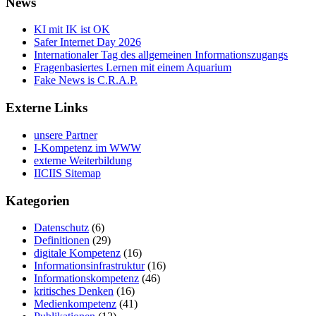
News
KI mit IK ist OK
Safer Internet Day 2026
Internationaler Tag des allgemeinen Informationszugangs
Fragenbasiertes Lernen mit einem Aquarium
Fake News is C.R.A.P.
Externe Links
unsere Partner
I-Kompetenz im WWW
externe Weiterbildung
IICIIS Sitemap
Kategorien
Datenschutz
(6)
Definitionen
(29)
digitale Kompetenz
(16)
Informationsinfrastruktur
(16)
Informationskompetenz
(46)
kritisches Denken
(16)
Medienkompetenz
(41)