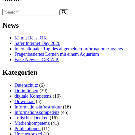
News
KI mit IK ist OK
Safer Internet Day 2026
Internationaler Tag des allgemeinen Informationszugangs
Fragenbasiertes Lernen mit einem Aquarium
Fake News is C.R.A.P.
Kategorien
Datenschutz
(6)
Definitionen
(29)
digitale Kompetenz
(16)
Download
(5)
Informationsinfrastruktur
(16)
Informationskompetenz
(46)
kritisches Denken
(16)
Medienkompetenz
(41)
Publikationen
(11)
Uncategorized
(1)