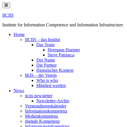
Skip
to
content
IICIIS
Institute for Information Competence and Information Infrastructure
Home
IICIIS – das Institut
Das Team
Hermann Huemer
Steve Patriarca
Der Name
Die Partner
Historischer Kontext
IKIS – der Verein
Who is who
Mitglied werden
News
iiciis newsletter
Newsletter-Archiv
Veranstaltungskalender
Informationskompetenz
Medienkompetenz
digitale Kompetenz
Informationsinfrastruktur