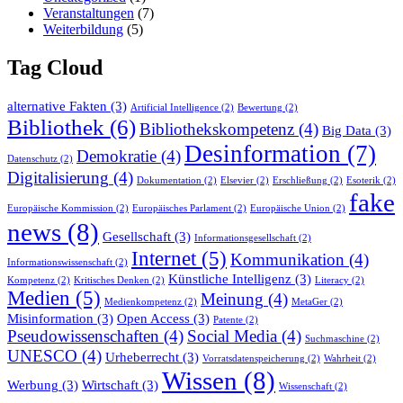
Veranstaltungen
(7)
Weiterbildung
(5)
Tag Cloud
alternative Fakten
(3)
Artificial Intelligence
(2)
Bewertung
(2)
Bibliothek
(6)
Bibliothekskompetenz
(4)
Big Data
(3)
Desinformation
(7)
Demokratie
(4)
Datenschutz
(2)
Digitalisierung
(4)
Dokumentation
(2)
Elsevier
(2)
Erschließung
(2)
Esoterik
(2)
fake
Europäische Kommission
(2)
Europäisches Parlament
(2)
Europäische Union
(2)
news
(8)
Gesellschaft
(3)
Informationsgesellschaft
(2)
Internet
(5)
Kommunikation
(4)
Informationswissenschaft
(2)
Künstliche Intelligenz
(3)
Kompetenz
(2)
Kritisches Denken
(2)
Literacy
(2)
Medien
(5)
Meinung
(4)
Medienkompetenz
(2)
MetaGer
(2)
Misinformation
(3)
Open Access
(3)
Patente
(2)
Pseudowissenschaften
(4)
Social Media
(4)
Suchmaschine
(2)
UNESCO
(4)
Urheberrecht
(3)
Vorratsdatenspeicherung
(2)
Wahrheit
(2)
Wissen
(8)
Werbung
(3)
Wirtschaft
(3)
Wissenschaft
(2)