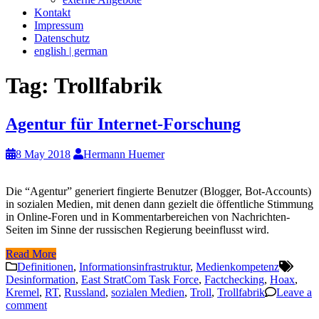
Kontakt
Impressum
Datenschutz
english | german
Tag:
Trollfabrik
Agentur für Internet-Forschung
8 May 2018
Hermann Huemer
Die “Agentur” generiert fingierte Benutzer (Blogger, Bot-Accounts)
in sozialen Medien, mit denen dann gezielt die öffentliche Stimmung
in Online-Foren und in Kommentarbereichen von Nachrichten-
Seiten im Sinne der russischen Regierung beeinflusst wird.
Read More
Definitionen
,
Informationsinfrastruktur
,
Medienkompetenz
Desinformation
,
East StratCom Task Force
,
Factchecking
,
Hoax
,
Kremel
,
RT
,
Russland
,
sozialen Medien
,
Troll
,
Trollfabrik
Leave a
comment