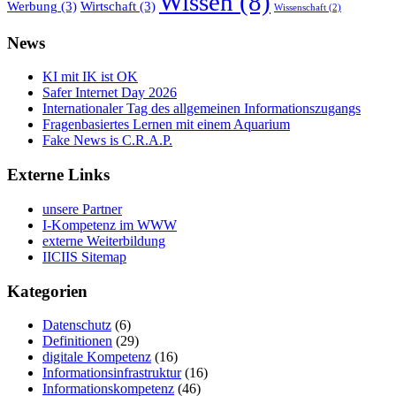
Wissen
(8)
Werbung
(3)
Wirtschaft
(3)
Wissenschaft
(2)
News
KI mit IK ist OK
Safer Internet Day 2026
Internationaler Tag des allgemeinen Informationszugangs
Fragenbasiertes Lernen mit einem Aquarium
Fake News is C.R.A.P.
Externe Links
unsere Partner
I-Kompetenz im WWW
externe Weiterbildung
IICIIS Sitemap
Kategorien
Datenschutz
(6)
Definitionen
(29)
digitale Kompetenz
(16)
Informationsinfrastruktur
(16)
Informationskompetenz
(46)