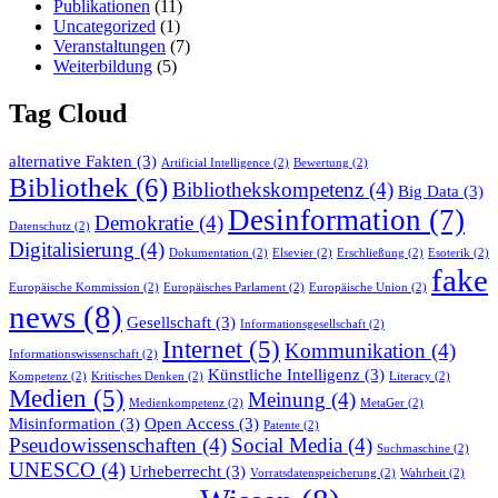
Publikationen
(11)
Uncategorized
(1)
Veranstaltungen
(7)
Weiterbildung
(5)
Tag Cloud
alternative Fakten
(3)
Artificial Intelligence
(2)
Bewertung
(2)
Bibliothek
(6)
Bibliothekskompetenz
(4)
Big Data
(3)
Desinformation
(7)
Demokratie
(4)
Datenschutz
(2)
Digitalisierung
(4)
Dokumentation
(2)
Elsevier
(2)
Erschließung
(2)
Esoterik
(2)
fake
Europäische Kommission
(2)
Europäisches Parlament
(2)
Europäische Union
(2)
news
(8)
Gesellschaft
(3)
Informationsgesellschaft
(2)
Internet
(5)
Kommunikation
(4)
Informationswissenschaft
(2)
Künstliche Intelligenz
(3)
Kompetenz
(2)
Kritisches Denken
(2)
Literacy
(2)
Medien
(5)
Meinung
(4)
Medienkompetenz
(2)
MetaGer
(2)
Misinformation
(3)
Open Access
(3)
Patente
(2)
Pseudowissenschaften
(4)
Social Media
(4)
Suchmaschine
(2)
UNESCO
(4)
Urheberrecht
(3)
Vorratsdatenspeicherung
(2)
Wahrheit
(2)