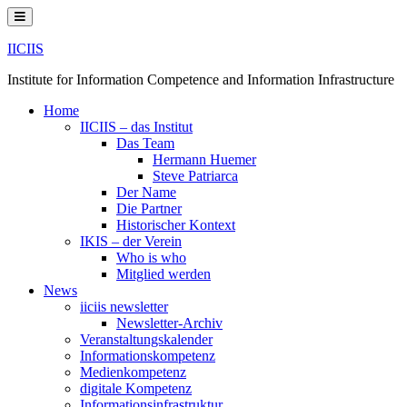
Skip
to
content
IICIIS
Institute for Information Competence and Information Infrastructure
Home
IICIIS – das Institut
Das Team
Hermann Huemer
Steve Patriarca
Der Name
Die Partner
Historischer Kontext
IKIS – der Verein
Who is who
Mitglied werden
News
iiciis newsletter
Newsletter-Archiv
Veranstaltungskalender
Informationskompetenz
Medienkompetenz
digitale Kompetenz
Informationsinfrastruktur