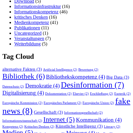
Download
(5)
Informationsinfrastruktur
(16)
Informationskompetenz
(46)
kritisches Denken
(16)
Medienkompetenz
(41)
Publikationen
(11)
Uncategorized
(1)
Veranstaltungen
(7)
Weiterbildung
(5)
Tag Cloud
alternative Fakten
(3)
Artificial Intelligence
(2)
Bewertung
(2)
Bibliothek
(6)
Bibliothekskompetenz
(4)
Big Data
(3)
Desinformation
(7)
Demokratie
(4)
Datenschutz
(2)
Digitalisierung
(4)
Dokumentation
(2)
Elsevier
(2)
Erschließung
(2)
Esoterik
(2)
fake
Europäische Kommission
(2)
Europäisches Parlament
(2)
Europäische Union
(2)
news
(8)
Gesellschaft
(3)
Informationsgesellschaft
(2)
Internet
(5)
Kommunikation
(4)
Informationswissenschaft
(2)
Künstliche Intelligenz
(3)
Kompetenz
(2)
Kritisches Denken
(2)
Literacy
(2)
Medien
(5)
Meinung
(4)