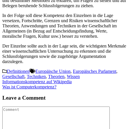
und bestimmter Methoden zu erklären, um Fragen zu stellen und auf
Belegen beruhende Schlussfolgerungen zu ziehen.
In der Folge soll diese Kompetenz den Einzelnen in die Lage
versetzen, Fortschritte, Grenzen und Risiken wissenschaftlicher
Theorien, Anwendungen und Techniken in der Gesellschaft im
Allgemeinen (in Bezug auf Entscheidungsfindung, Werte,
moralische Fragen, Kultur usw.) besser zu verstehen.
Der Einzelne sollte auch in der Lage sein, die wichtigsten Merkmale
einer wissenschaftlichen Untersuchung zu erkennen und die
Schlussfolgerungen sowie die zugehörige Argumentation
darzulegen.
Definitionen
Europäische Union
,
Europäisches Parlament
,
Gesellschaft
,
Techniken
,
Theorien
,
Wissen
Post
Informationskompetenz auf Wikipedia
Was ist Computerkompetenz?
navigation
Leave a Comment