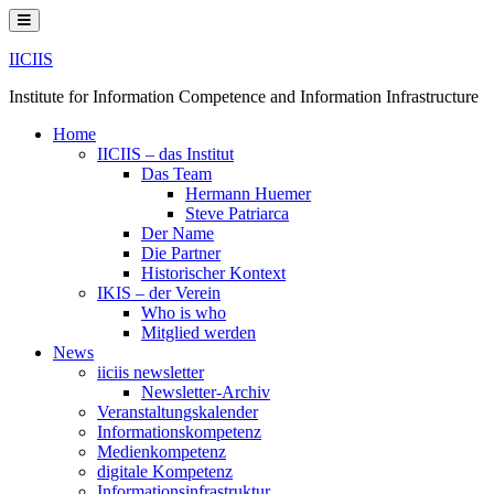
Skip
to
content
IICIIS
Institute for Information Competence and Information Infrastructure
Home
IICIIS – das Institut
Das Team
Hermann Huemer
Steve Patriarca
Der Name
Die Partner
Historischer Kontext
IKIS – der Verein
Who is who
Mitglied werden
News
iiciis newsletter
Newsletter-Archiv
Veranstaltungskalender
Informationskompetenz
Medienkompetenz
digitale Kompetenz
Informationsinfrastruktur