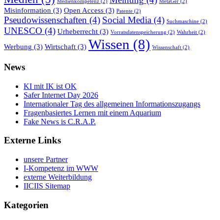
Medienkompetenz
(2)
MetaGer
(2)
Misinformation
(3)
Open Access
(3)
Patente
(2)
Pseudowissenschaften
(4)
Social Media
(4)
Suchmaschine
(2)
UNESCO
(4)
Urheberrecht
(3)
Vorratsdatenspeicherung
(2)
Wahrheit
(2)
Wissen
(8)
Werbung
(3)
Wirtschaft
(3)
Wissenschaft
(2)
News
KI mit IK ist OK
Safer Internet Day 2026
Internationaler Tag des allgemeinen Informationszugangs
Fragenbasiertes Lernen mit einem Aquarium
Fake News is C.R.A.P.
Externe Links
unsere Partner
I-Kompetenz im WWW
externe Weiterbildung
IICIIS Sitemap
Kategorien