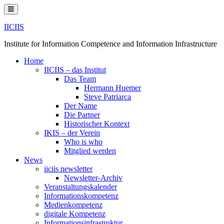
Skip
to
content
IICIIS
Institute for Information Competence and Information Infrastructure
Home
IICIIS – das Institut
Das Team
Hermann Huemer
Steve Patriarca
Der Name
Die Partner
Historischer Kontext
IKIS – der Verein
Who is who
Mitglied werden
News
iiciis newsletter
Newsletter-Archiv
Veranstaltungskalender
Informationskompetenz
Medienkompetenz
digitale Kompetenz
Informationsinfrastruktur