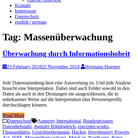
Kontakt
Impressum
Datenschutz
english | german
Tag:
Massenüberwachung
Überwachung durch Informationshoheit
23 February 2018
22 November 2024
Hermann Huemer
Jede Datensammlung lässt eine Auswertung zu. Und jede Analyse
braucht eine Interpretation. Dabei sind auch Fehler sowohl in den
Daten als auch in den Deutungen nie ausgeschlossen, die in
unbekannter Weise auf die Interpretation (das Personenprofil)
durchschlagen können.
Read More
Datenschutz
Amnesty International
,
Bundestrojaner
,
Datendiebstahl
,
digitaler Bildabgleich
,
epicenter.works
,
Fluggastdaten
,
Gesichtserkennung
,
Hacker
,
Investigatory Powers
Act
,
ISPA
,
Massenüberwachung
,
MetaGer
,
Nordkorea
,
Polen
,