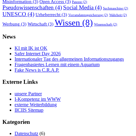
Misinformation
(3)
Open Access
(3)
Patente
(2)
Pseudowissenschaften
(4)
Social Media
(4)
Suchmaschine
(2)
UNESCO
(4)
Urheberrecht
(3)
Vorratsdatenspeicherung
(2)
Wahrheit
(2)
Wissen
(8)
Werbung
(3)
Wirtschaft
(3)
Wissenschaft
(2)
News
KI mit IK ist OK
Safer Internet Day 2026
Internationaler Tag des allgemeinen Informationszugangs
Fragenbasiertes Lernen mit einem Aquarium
Fake News is C.R.A.P.
Externe Links
unsere Partner
I-Kompetenz im WWW
externe Weiterbildung
IICIIS Sitemap
Kategorien
Datenschutz
(6)