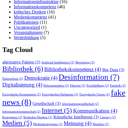
Informationsinfrastruktur
(16)
Informationskompetenz
(46)
kritisches Denken
(16)
Medienkompetenz
(41)
Publikationen
(11)
Uncategorized
(1)
Veranstaltungen
(7)
Weiterbildung
(5)
Tag Cloud
alternative Fakten
(3)
Artificial Intelligence
(2)
Bewertung
(2)
Bibliothek
(6)
Bibliothekskompetenz
(4)
Big Data
(3)
Desinformation
(7)
Demokratie
(4)
Datenschutz
(2)
Digitalisierung
(4)
Dokumentation
(2)
Elsevier
(2)
Erschließung
(2)
Esoterik
(2)
fake
Europäische Kommission
(2)
Europäisches Parlament
(2)
Europäische Union
(2)
news
(8)
Gesellschaft
(3)
Informationsgesellschaft
(2)
Internet
(5)
Kommunikation
(4)
Informationswissenschaft
(2)
Künstliche Intelligenz
(3)
Kompetenz
(2)
Kritisches Denken
(2)
Literacy
(2)
Medien
(5)
Meinung
(4)
Medienkompetenz
(2)
MetaGer
(2)