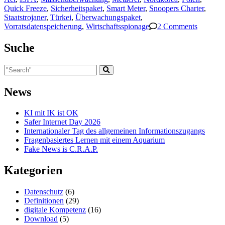
Quick Freeze
,
Sicherheitspaket
,
Smart Meter
,
Snoopers Charter
,
Staatstrojaner
,
Türkei
,
Überwachungspaket
,
Vorratsdatenspeicherung
,
Wirtschaftsspionage
2 Comments
Suche
News
KI mit IK ist OK
Safer Internet Day 2026
Internationaler Tag des allgemeinen Informationszugangs
Fragenbasiertes Lernen mit einem Aquarium
Fake News is C.R.A.P.
Kategorien
Datenschutz
(6)
Definitionen
(29)
digitale Kompetenz
(16)
Download
(5)