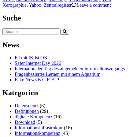
Xerographie
,
Yahoo
,
Zentralregister
Leave a comment
Suche
News
KI mit IK ist OK
Safer Internet Day 2026
Internationaler Tag des allgemeinen Informationszugangs
Fragenbasiertes Lernen mit einem Aquarium
Fake News is C.R.A.P.
Kategorien
Datenschutz
(6)
Definitionen
(29)
digitale Kompetenz
(16)
Download
(5)
Informationsinfrastruktur
(16)
Informationskompetenz
(46)