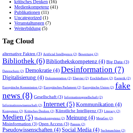
kritisches Denken
(16)
Medienkompetenz
(41)
Publikationen
(11)
Uncategorized
(1)
Veranstaltungen
(7)
Weiterbildung
(5)
Tag Cloud
alternative Fakten
(3)
Artificial Intelligence
(2)
Bewertung
(2)
Bibliothek
(6)
Bibliothekskompetenz
(4)
Big Data
(3)
Desinformation
(7)
Demokratie
(4)
Datenschutz
(2)
Digitalisierung
(4)
Dokumentation
(2)
Elsevier
(2)
Erschließung
(2)
Esoterik
(2)
fake
Europäische Kommission
(2)
Europäisches Parlament
(2)
Europäische Union
(2)
news
(8)
Gesellschaft
(3)
Informationsgesellschaft
(2)
Internet
(5)
Kommunikation
(4)
Informationswissenschaft
(2)
Künstliche Intelligenz
(3)
Kompetenz
(2)
Kritisches Denken
(2)
Literacy
(2)
Medien
(5)
Meinung
(4)
Medienkompetenz
(2)
MetaGer
(2)
Misinformation
(3)
Open Access
(3)
Patente
(2)
Pseudowissenschaften
(4)
Social Media
(4)
Suchmaschine
(2)