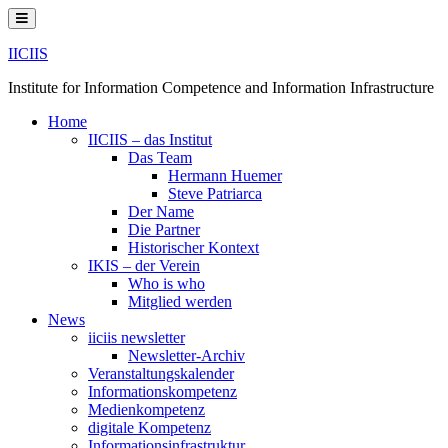
Skip
to
content
IICIIS
Institute for Information Competence and Information Infrastructure
Home
IICIIS – das Institut
Das Team
Hermann Huemer
Steve Patriarca
Der Name
Die Partner
Historischer Kontext
IKIS – der Verein
Who is who
Mitglied werden
News
iiciis newsletter
Newsletter-Archiv
Veranstaltungskalender
Informationskompetenz
Medienkompetenz
digitale Kompetenz
Informationsinfrastruktur