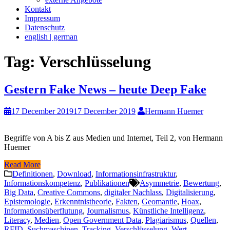
Kontakt
Impressum
Datenschutz
english | german
Tag:
Verschlüsselung
Gestern Fake News – heute Deep Fake
17 December 2019
17 December 2019
Hermann Huemer
Begriffe von A bis Z aus Medien und Internet, Teil 2, von Hermann
Huemer
Read More
Definitionen
,
Download
,
Informationsinfrastruktur
,
Informationskompetenz
,
Publikationen
Asymmetrie
,
Bewertung
,
Big Data
,
Creative Commons
,
digitaler Nachlass
,
Digitalisierung
,
Epistemologie
,
Erkenntnistheorie
,
Fakten
,
Geomantie
,
Hoax
,
Informationsüberflutung
,
Journalismus
,
Künstliche Intelligenz
,
Literacy
,
Medien
,
Open Government Data
,
Plagiarismus
,
Quellen
,
RFID
,
Suchmaschinen
,
Tracking
,
Verschlüsselung
,
Wert
,