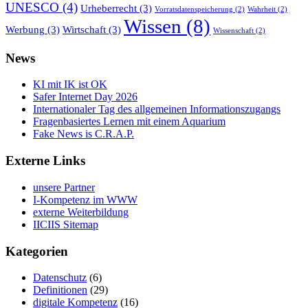
UNESCO
(4)
Urheberrecht
(3)
Vorratsdatenspeicherung
(2)
Wahrheit
(2)
Wissen
(8)
Werbung
(3)
Wirtschaft
(3)
Wissenschaft
(2)
News
KI mit IK ist OK
Safer Internet Day 2026
Internationaler Tag des allgemeinen Informationszugangs
Fragenbasiertes Lernen mit einem Aquarium
Fake News is C.R.A.P.
Externe Links
unsere Partner
I-Kompetenz im WWW
externe Weiterbildung
IICIIS Sitemap
Kategorien
Datenschutz
(6)
Definitionen
(29)
digitale Kompetenz
(16)