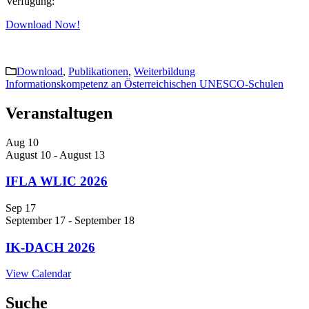
Verfügung:
Download Now!
Download
,
Publikationen
,
Weiterbildung
Post
Informationskompetenz an Österreichischen UNESCO-Schulen
navigation
Veranstaltugen
Aug
10
August 10
-
August 13
IFLA WLIC 2026
Sep
17
September 17
-
September 18
IK-DACH 2026
View Calendar
Suche