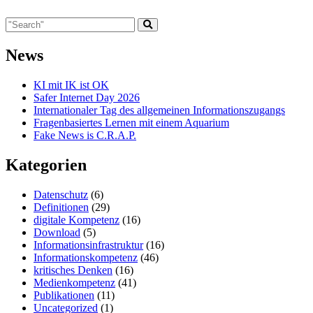
News
KI mit IK ist OK
Safer Internet Day 2026
Internationaler Tag des allgemeinen Informationszugangs
Fragenbasiertes Lernen mit einem Aquarium
Fake News is C.R.A.P.
Kategorien
Datenschutz
(6)
Definitionen
(29)
digitale Kompetenz
(16)
Download
(5)
Informationsinfrastruktur
(16)
Informationskompetenz
(46)
kritisches Denken
(16)
Medienkompetenz
(41)
Publikationen
(11)
Uncategorized
(1)