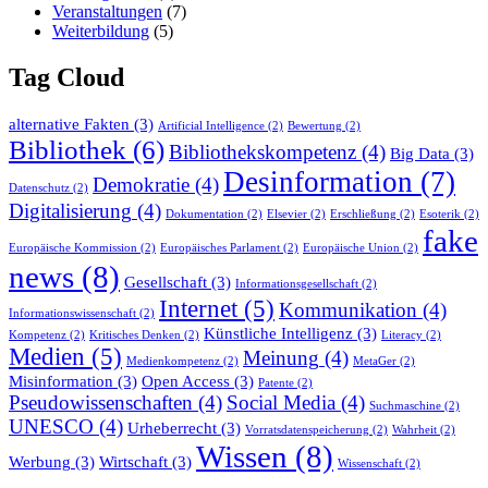
Veranstaltungen
(7)
Weiterbildung
(5)
Tag Cloud
alternative Fakten
(3)
Artificial Intelligence
(2)
Bewertung
(2)
Bibliothek
(6)
Bibliothekskompetenz
(4)
Big Data
(3)
Desinformation
(7)
Demokratie
(4)
Datenschutz
(2)
Digitalisierung
(4)
Dokumentation
(2)
Elsevier
(2)
Erschließung
(2)
Esoterik
(2)
fake
Europäische Kommission
(2)
Europäisches Parlament
(2)
Europäische Union
(2)
news
(8)
Gesellschaft
(3)
Informationsgesellschaft
(2)
Internet
(5)
Kommunikation
(4)
Informationswissenschaft
(2)
Künstliche Intelligenz
(3)
Kompetenz
(2)
Kritisches Denken
(2)
Literacy
(2)
Medien
(5)
Meinung
(4)
Medienkompetenz
(2)
MetaGer
(2)
Misinformation
(3)
Open Access
(3)
Patente
(2)
Pseudowissenschaften
(4)
Social Media
(4)
Suchmaschine
(2)
UNESCO
(4)
Urheberrecht
(3)
Vorratsdatenspeicherung
(2)
Wahrheit
(2)
Wissen
(8)
Werbung
(3)
Wirtschaft
(3)
Wissenschaft
(2)