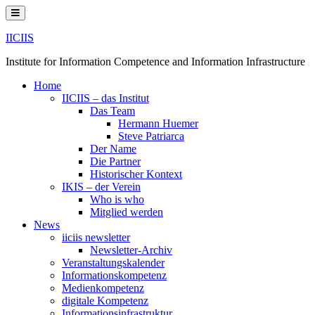
Skip
to
content
IICIIS
Institute for Information Competence and Information Infrastructure
Home
IICIIS – das Institut
Das Team
Hermann Huemer
Steve Patriarca
Der Name
Die Partner
Historischer Kontext
IKIS – der Verein
Who is who
Mitglied werden
News
iiciis newsletter
Newsletter-Archiv
Veranstaltungskalender
Informationskompetenz
Medienkompetenz
digitale Kompetenz
Informationsinfrastruktur