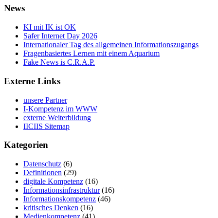
News
KI mit IK ist OK
Safer Internet Day 2026
Internationaler Tag des allgemeinen Informationszugangs
Fragenbasiertes Lernen mit einem Aquarium
Fake News is C.R.A.P.
Externe Links
unsere Partner
I-Kompetenz im WWW
externe Weiterbildung
IICIIS Sitemap
Kategorien
Datenschutz
(6)
Definitionen
(29)
digitale Kompetenz
(16)
Informationsinfrastruktur
(16)
Informationskompetenz
(46)
kritisches Denken
(16)
Medienkompetenz
(41)