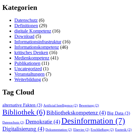
Kategorien
Datenschutz
(6)
Definitionen
(29)
digitale Kompetenz
(16)
Download
(5)
Informationsinfrastruktur
(16)
Informationskompetenz
(46)
kritisches Denken
(16)
Medienkompetenz
(41)
Publikationen
(11)
Uncategorized
(1)
Veranstaltungen
(7)
Weiterbildung
(5)
Tag Cloud
alternative Fakten
(3)
Artificial Intelligence
(2)
Bewertung
(2)
Bibliothek
(6)
Bibliothekskompetenz
(4)
Big Data
(3)
Desinformation
(7)
Demokratie
(4)
Datenschutz
(2)
Digitalisierung
(4)
Dokumentation
(2)
Elsevier
(2)
Erschließung
(2)
Esoterik
(2)