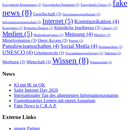
fake
Europäische Kommission
(2)
Europäisches Parlament
(2)
Europäische Union
(2)
news
(8)
Gesellschaft
(3)
Informationsgesellschaft
(2)
Internet
(5)
Kommunikation
(4)
Informationswissenschaft
(2)
Künstliche Intelligenz
(3)
Kompetenz
(2)
Kritisches Denken
(2)
Literacy
(2)
Medien
(5)
Meinung
(4)
Medienkompetenz
(2)
MetaGer
(2)
Misinformation
(3)
Open Access
(3)
Patente
(2)
Pseudowissenschaften
(4)
Social Media
(4)
Suchmaschine
(2)
UNESCO
(4)
Urheberrecht
(3)
Vorratsdatenspeicherung
(2)
Wahrheit
(2)
Wissen
(8)
Werbung
(3)
Wirtschaft
(3)
Wissenschaft
(2)
News
KI mit IK ist OK
Safer Internet Day 2026
Internationaler Tag des allgemeinen Informationszugangs
Fragenbasiertes Lernen mit einem Aquarium
Fake News is C.R.A.P.
Externe Links
unsere Partner