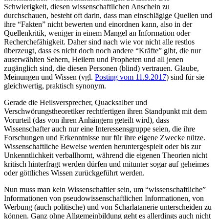
Schwierigkeit, diesen wissenschaftlichen Anschein zu
durchschauen, besteht oft darin, dass man einschlägige Quellen und
ihre “Fakten” nicht bewerten und einordnen kann, also in der
Quellenkritik, weniger in einem Mangel an Information oder
Recherchefähigkeit. Daher sind nach wie vor nicht alle restlos
überzeugt, dass es nicht doch noch andere “Kräfte” gibt, die nur
auserwählten Sehern, Heilern und Propheten und all jenen
zugänglich sind, die diesen Personen (blind) vertrauen. Glaube,
Meinungen und Wissen (vgl.
Posting vom 11.9.2017
) sind für sie
gleichwertig, praktisch synonym.
Gerade die Heilsversprecher, Quacksalber und
Verschwörungstheoretiker rechtfertigen ihren Standpunkt mit dem
Vorurteil (das von ihren Anhängern geteilt wird), dass
Wissenschafter auch nur eine Interessensgruppe seien, die ihre
Forschungen und Erkenntnisse nur für ihre eigene Zwecke nütze.
Wissenschaftliche Beweise werden heruntergespielt oder bis zur
Unkenntlichkeit verballhornt, während die eigenen Theorien nicht
kritisch hinterfragt werden dürfen und mitunter sogar auf geheimes
oder göttliches Wissen zurückgeführt werden.
Nun muss man kein Wissenschaftler sein, um “wissenschaftliche”
Informationen von pseudowissenschaftlichen Informationen, von
Werbung (auch politische) und von Scharlatanerie unterscheiden zu
können. Ganz ohne Allgemeinbildung geht es allerdings auch nicht