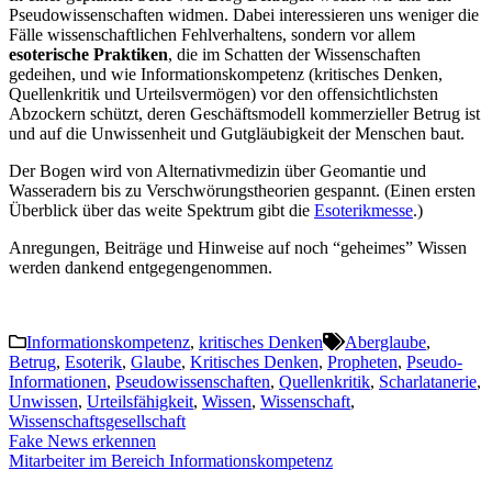
Pseudowissenschaften widmen. Dabei interessieren uns weniger die
Fälle wissenschaftlichen Fehlverhaltens, sondern vor allem
esoterische Praktiken
, die im Schatten der Wissenschaften
gedeihen, und wie Informationskompetenz (kritisches Denken,
Quellenkritik und Urteilsvermögen) vor den offensichtlichsten
Abzockern schützt, deren Geschäftsmodell kommerzieller Betrug ist
und auf die Unwissenheit und Gutgläubigkeit der Menschen baut.
Der Bogen wird von Alternativmedizin über Geomantie und
Wasseradern bis zu Verschwörungstheorien gespannt. (Einen ersten
Überblick über das weite Spektrum gibt die
Esoterikmesse
.)
Anregungen, Beiträge und Hinweise auf noch “geheimes” Wissen
werden dankend entgegengenommen.
Informationskompetenz
,
kritisches Denken
Aberglaube
,
Betrug
,
Esoterik
,
Glaube
,
Kritisches Denken
,
Propheten
,
Pseudo-
Informationen
,
Pseudowissenschaften
,
Quellenkritik
,
Scharlatanerie
,
Unwissen
,
Urteilsfähigkeit
,
Wissen
,
Wissenschaft
,
Wissenschaftsgesellschaft
Post
Fake News erkennen
Mitarbeiter im Bereich Informationskompetenz
navigation