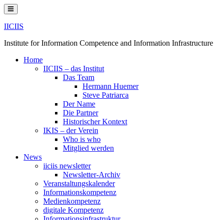
Skip
to
content
IICIIS
Institute for Information Competence and Information Infrastructure
Home
IICIIS – das Institut
Das Team
Hermann Huemer
Steve Patriarca
Der Name
Die Partner
Historischer Kontext
IKIS – der Verein
Who is who
Mitglied werden
News
iiciis newsletter
Newsletter-Archiv
Veranstaltungskalender
Informationskompetenz
Medienkompetenz
digitale Kompetenz
Informationsinfrastruktur